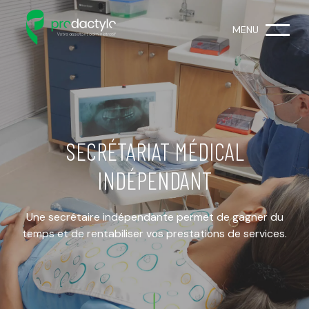
MENU
SECRÉTARIAT MÉDICAL
INDÉPENDANT
Une secrétaire indépendante permet de gagner du
temps
et de rentabiliser vos prestations de services.